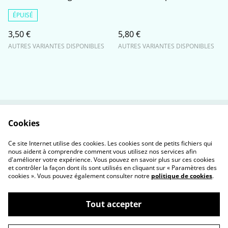
ÉPUISÉ
3,50 €
5,80 €
AUTRES VARIANTES DISPONIBLES
AUTRES VARIANTES DISPONIBLES
Cookies
Contactez-nous
Conditions
Politique de
Politique de cookies
Ce site Internet utilise des cookies. Les cookies sont de petits fichiers qui
confidentialité
nous aident à comprendre comment vous utilisez nos services afin
d'améliorer votre expérience. Vous pouvez en savoir plus sur ces cookies
et contrôler la façon dont ils sont utilisés en cliquant sur « Paramètres des
cookies ». Vous pouvez également consulter notre
politique de cookies
.
Tout accepter
©
2026
Marivière - Délices à base de plantes